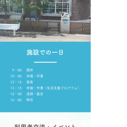
施設での一日
9：00
開所
10：00
体操・作業
12：15
昼食
​13：15
体操・作業（生活支援プログラム）
15：00
清掃・散歩
​16：00
​降所